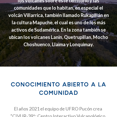
los volcanes sobre este territorio y las
comunidades que lo habitan, en especial el
volcán Villarrica, también llamado Rukapillán en
la cultura Mapuche, el cual es uno de los más
activos de Sudamérica. En la zona también se
ubican los volcanes Lanin, Quetrupillan, Mocho
Choshuenco, Llaima y Lonquimay.
CONOCIMIENTO ABIERTO A LA
COMUNIDAD
El años 2021 el equipo de UFRO Pucón crea
“CIVUR-39°: Centro Interactivo Vulcanológico